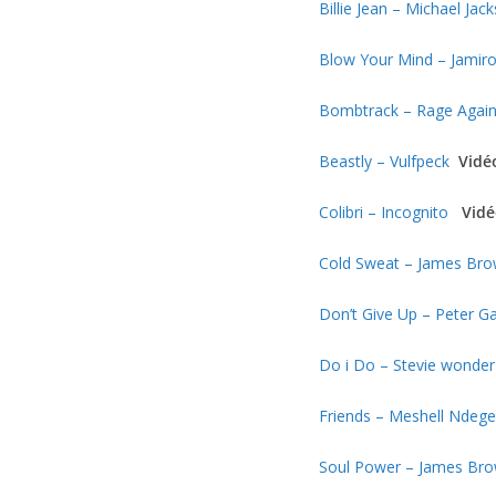
Billie Jean – Michael Jac
Blow Your Mind – Jamir
Bombtrack – Rage Again
Beastly – Vulfpeck
Vidé
Colibri – Incognito
Vid
Cold Sweat – James Br
Don’t Give Up – Peter Ga
Do i Do – Stevie wonder
Friends – Meshell Ndege
Soul Power – James Br