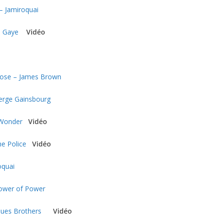
 Jamiroquai
n Gaye
Vidéo
Loose – James Brown
erge Gainsbourg
 Wonder
Vidéo
he Police
Vidéo
roquai
Tower of Power
lues Brothers
Vidéo