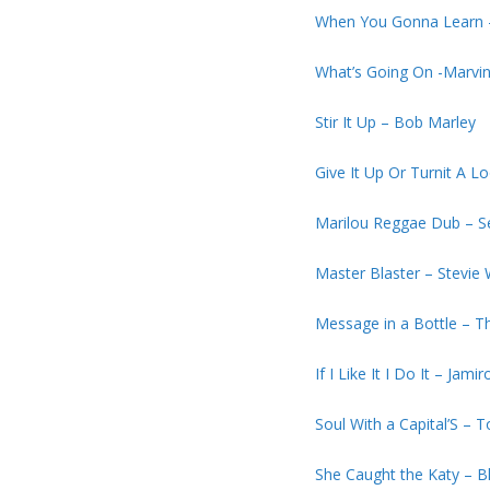
When You Gonna Learn –
What’s Going On -Marvi
Stir It Up – Bob Marley
Give It Up Or Turnit A 
Marilou Reggae Dub – S
Master Blaster – Stevie
Message in a Bottle – T
If I Like It I Do It – Jami
Soul With a Capital’S – 
She Caught the Katy – B