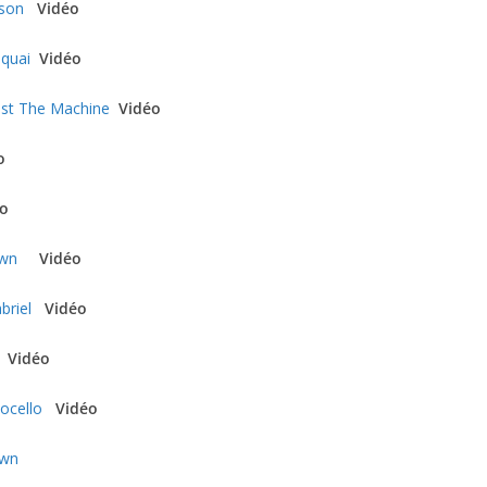
kson
Vidéo
oquai
Vidéo
st The Machine
Vidéo
o
éo
own
Vidéo
briel
Vidéo
Vidéo
ocello
Vidéo
own