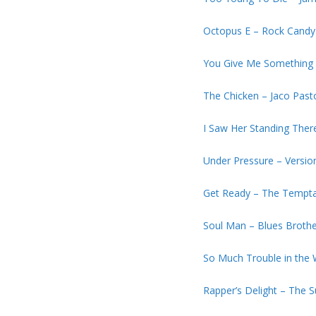
Octopus E – Rock Candy
You Give Me Something 
The Chicken – Jaco Past
I Saw Her Standing Ther
Under Pressure – Versio
Get Ready – The Tempta
Soul Man – Blues Broth
So Much Trouble in the 
Rapper’s Delight – The S