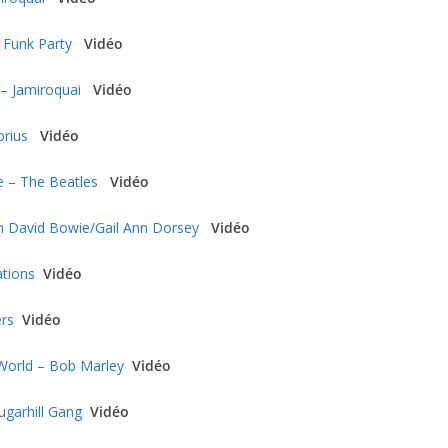
 Funk Party
Vidéo
– Jamiroquai
Vidéo
orius
Vidéo
e – The Beatles
Vidéo
n David Bowie/Gail Ann Dorsey
Vidéo
tions
Vidéo
ers
Vidéo
World – Bob Marley
Vidéo
ugarhill Gang
Vidéo