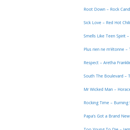
Root Down – Rock Candy
Sick Love – Red Hot Chil
Smells Like Teen Spirit –
Plus rien ne m’étonne – 
Respect – Aretha Frankl
South The Boulevard –
Mr Wicked Man – Horac
Rocking Time – Burning
Papa’s Got a Brand Ne
Too Young To Die – Jam