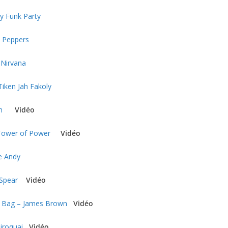
 Funk Party
i Peppers
 Nirvana
Tiken Jah Fakoly
in
Vidéo
 Tower of Power
Vidéo
e Andy
 Spear
Vidéo
w Bag – James Brown
Vidéo
iroquai
Vidéo