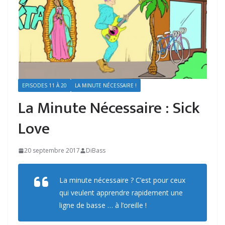
EPISODES 11 À 20
LA MINUTE NÉCESSAIRE !
La Minute Nécessaire : Sick
Love
20 septembre 2017
DiBass
La minute nécessaire ? C’est pour ceux
qui veulent apprendre rapidement une
ligne de basse … à l’oreille !