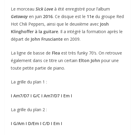
Le morceau
Sick Love
à été enregistré pour l’album
Getaway
en juin
2016
.
Ce disque est le
11e
du groupe Red
Hot Chili Peppers, ainsi que le deuxième avec
Josh
Klinghoffer à la guitare
. Il a intégré la formation après le
départ de
John Frusciante
en 2009.
La ligne de basse de
Flea
est très funky 70’s. On retrouve
également dans ce titre un certain
Elton John
pour une
toute petite partie de piano.
La grille du plan 1 :
I Am7/D7 I G/C I Am7/D7 I Em I
La grille du plan 2 :
I G/Am I D/Em I C/D I Em I