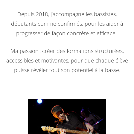
Depuis 2018, j’accompagne les bassistes,
débutants comme confirmés, pour les aider à
progresser de façon concrète et efficace.
Ma passion : créer des formations structurées,
accessibles et motivantes, pour que chaque élève
puisse révéler tout son potentiel à la basse.