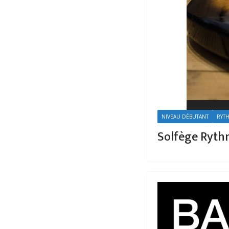
NIVEAU DÉBUTANT
RYT
Solfège Rythm