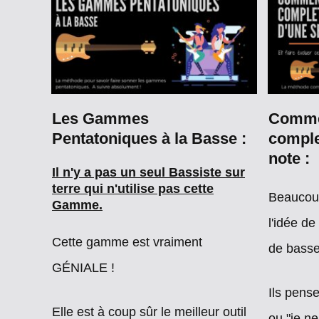
Les Gammes
Commen
Pentatoniques à la Basse :
comple
note :
Il n'y a pas un seul Bassiste sur
terre qui n'utilise pas cette
Beaucoup
Gamme.
l'idée de
Cette gamme est vraiment
de bass
GÉNIALE !
Ils pense
Elle est à coup sûr le meilleur outil
ou "je n