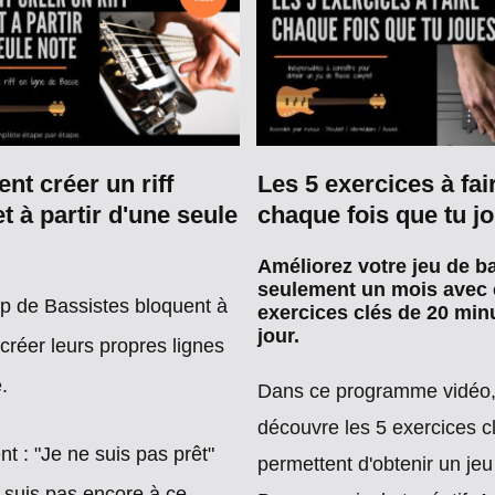
t créer un riff
Les 5 exercices à fai
t à partir d'une seule
chaque fois que tu jo
Améliorez votre jeu de b
seulement un mois avec 
 de Bassistes bloquent à
exercices clés de 20 min
jour.
 créer leurs propres lignes
e.
Dans ce programme vidéo
découvre les 5 exercices c
nt :
"Je ne suis pas prêt"
permettent d'obtenir un jeu
e suis pas encore à ce